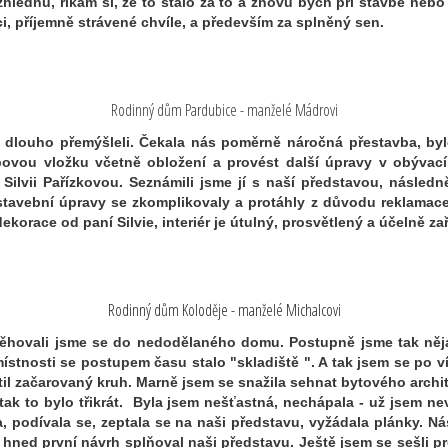
hlédnu, říkám si, že to stálo za to a znovu bych při stavbě nebo
i, příjemně strávené chvíle, a především za splněný sen.
Rodinný dům Pardubice - manželé Mádrovi
 dlouho přemýšleli. Čekala nás poměrně náročná přestavba, byl
rbovou vložku včetně obložení a provést další úpravy v obývac
lvii Pařízkovou. Seznámili jsme jí s naší představou, následně 
 stavební úpravy se zkomplikovaly a protáhly z důvodu reklama
korace od paní Silvie, interiér je útulný, prosvětlený a účelně za
Rodinný dům Koloděje - manželé Michalcovi
ěhovali jsme se do nedodělaného domu. Postupně jsme tak něj
místnosti se postupem času stalo "skladiště ". A tak jsem se po 
 začarovaný kruh. Marně jsem se snažila sehnat bytového architekta
tak to bylo třikrát. Byla jsem nešťastná, nechápala - už jsem ne
ela, podívala se, zeptala se na naši představu, vyžádala plánky.
hned první návrh splňoval naši představu. Ještě jsem se sešli pr