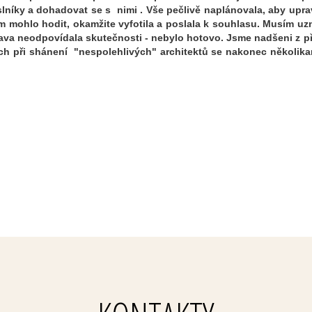
slníky a dohadovat se s nimi . Vše pečlivě naplánovala, aby upra
mohlo hodit, okamžite vyfotila a poslala k souhlasu. Musím uzna
ava neodpovídala skutečnosti - nebylo hotovo. Jsme nadšeni z pří
ch při shánení "nespolehlivých" architektů se nakonec několika