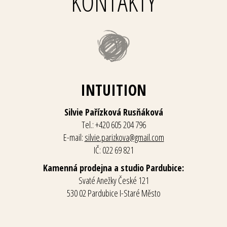
KONTAKTY
INTUITION
Silvie Pařízková Rusňáková
Tel.: +420 605 204 796
E-mail:
silvie.parizkova@gmail.com
IČ: 022 69 821
Kamenná prodejna a studio Pardubice:
Svaté Anežky České 121
530 02 Pardubice I-Staré Město