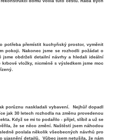
 rekonstrukci domu volila tuto cestu. Ráda bych
o potřeba přemístit kuchyňský prostor, vyměnit
ím pokoji. Nakonec jsme se rozhodli požádat o
jsme obdrželi detailní návrhy a hledali ideální
ce krbové vložky, nicméně s výsledkem jsme moc
řízený.
ak porůznu naskladali vybavení. Nejhůř dopadl
více jak 30 letech rozhodla na změnu provedenou
. Když se mi to podařilo - přijel, slíbil a už se
věřila, že se něco změní. Naštěstí jsem náhodou
 Následně poslala několik všeobecných návrhů pro
o ujasnění detailů. Vůbec jsem netušila, že nám