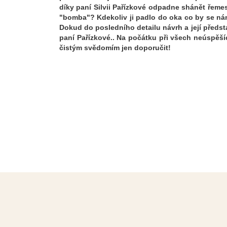
díky paní Silvii Pařízkové odpadne shánět řeme
"bomba"? Kdekoliv ji padlo do oka co by se nám 
Dokud do posledního detailu návrh a její předst
paní Pařízkové.. Na počátku při všech neúspěší
čistým svědomím jen doporučit!