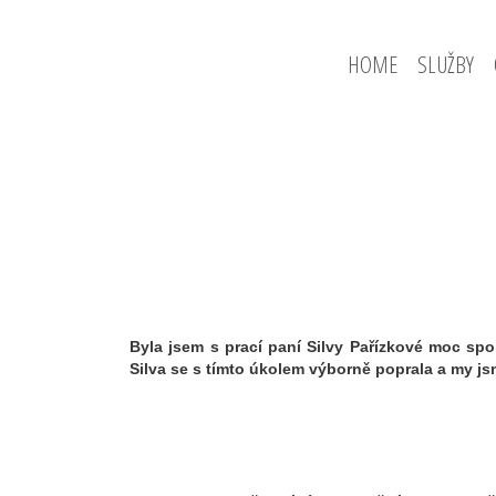
HOME
SLUŽBY
Byla jsem s prací paní Silvy Pařízkové moc spo
Silva se s tímto úkolem výborně poprala a my js