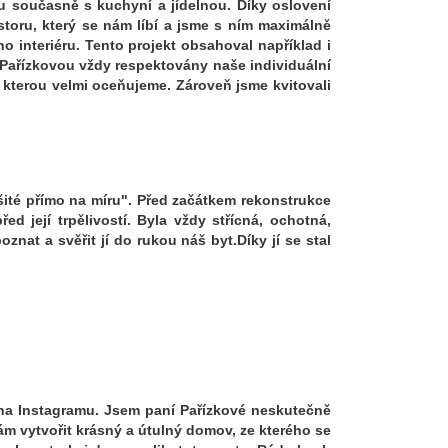
u současně s kuchyní a jídelnou. Díky oslovení
storu, který se nám líbí a jsme s ním maximálně
o interiéru. Tento projekt obsahoval například i
 Pařízkovou vždy respektovány naše individuální
kterou velmi oceňujeme. Zároveň jsme kvitovali
 "šité přímo na míru". Před začátkem rekonstrukce
d její trpělivostí. Byla vždy střícná, ochotná,
nat a svěřit jí do rukou náš byt.Díky jí se stal
i na Instagramu. Jsem paní Pařízkové neskutečně
ám vytvořit krásný a útulný domov, ze kterého se