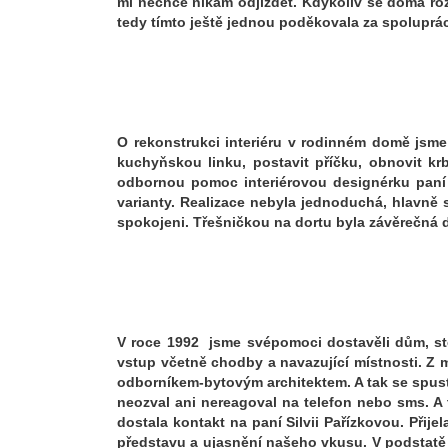
mi nechce nikam odjíždět. Kdykoliv se doma roz
tedy tímto ještě jednou poděkovala za spoluprác
O rekonstrukci interiéru v rodinném domě jsme
kuchyňskou linku, postavit příčku, obnovit k
odbornou pomoc interiérovou designérku paní Si
varianty. Realizace nebyla jednoduchá, hlavně
spokojeni. Třešničkou na dortu byla závěrečná de
V roce 1992 jsme svépomoci dostavěli dům, st
vstup včetně chodby a navazující místnosti. Z 
odborníkem-bytovým architektem. A tak se spustil
neozval ani nereagoval na telefon nebo sms. A 
dostala kontakt na paní Silvii Pařízkovou. Přij
představu a ujasnění našeho vkusu. V podstatě 