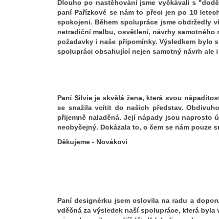
Dlouho po nastěhování jsme vyčkávali s "doděl
paní Pařízkové se nám to přeci jen po 10 letec
spokojeni. Během spolupráce jsme obdržedly více
netradiční malbu, osvětlení, návrhy samotného 
požadavky i naše připomínky. Výsledkem bylo s
spolupráci obsahující nejen samotný návrh ale i z
Paní Silvie je skvělá žena, která svou nápaditos
se snažila vcítit do našich představ. Obdivuho
přijemně naladěná. Její nápady jsou naprosto úž
neobyčejný. Dokázala to, o čem se nám pouze sn
Děkujeme - Novákovi
Paní designérku jsem oslovila na radu a doporu
vděčná za výsledek naší spolupráce, která byla 