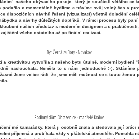
áním" našeho obývacího pokoje, který je součástí většího celk
h podařilo a momentálně bydlíme a trávíme svůj volný čas v pro
 dispozičních návrhů řešení (vizualizací) včetně doladění celéh
nábydku a návrhy důležitých doplňků. V rámci procesu byly paní
kloubení našich představ s moderním designem a s praktičnosti, 
ajištění všeho ostatního až po finální realizaci.
Byt Černá za Bory - Novákovi
tí a kreativitou vytvořila z našeho bytu útulné, moderní bydlení
dně naslouchala. Neměla to s námi jednoduché :-). Skláníme pře
asné.Jsme velice rádi, že jsme měli možnost se s touto ženou poz
ilo.
Rodinný dům Ohrazenice - manželé Královi
čení mé kamarádky, která ji osobně znala a sledovala její prác
velmi příjemná a probíhala vždy v přátelské atmosféře. Pomohla n